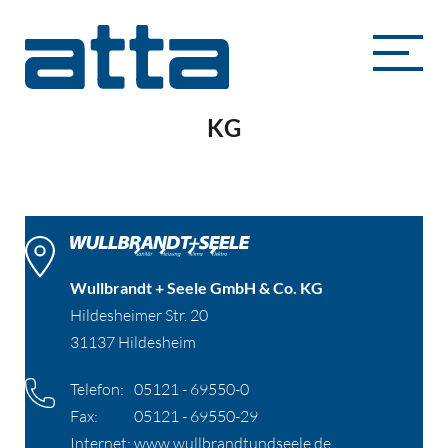
Wullbrandt + Seele GmbH & Co.
KG
Wullbrandt + Seele GmbH & Co. KG
Hildesheimer Str. 20
31137 Hildesheim
Telefon:
05121 - 69550-0
Fax:
05121 - 69550-29
Internet:
www.wullbrandtundseele.de