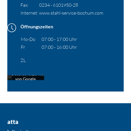
Fax:
0234 - 6101950-28
Internet:
www.stahl-service-bochum.com
Öffnungszeiten
Mo-Do
07:00 - 17:00 Uhr
Fr
07:00 - 16:00 Uhr
Mit dem Laden
der Karte
ZL
akzeptieren Sie
die
Datenschutzerklärung
von Google.
Mehr erfahren
Karte
laden
atta