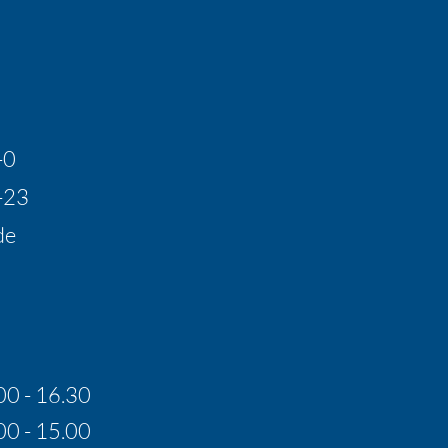
Karte
laden
-0
-23
de
00 - 16.30
00 - 15.00