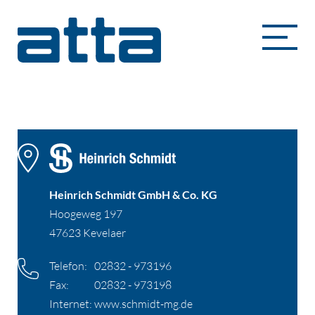
Heinrich Schmidt GmbH & Co. KG
Heinrich Schmidt GmbH & Co. KG
Hoogeweg 197
47623 Kevelaer
Telefon:
02832 - 973196
Fax:
02832 - 973198
Internet:
www.schmidt-mg.de