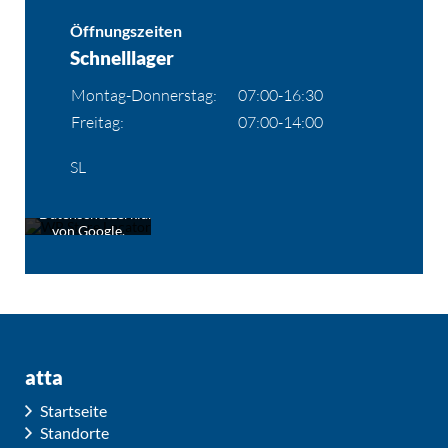
Öffnungszeiten
Schnelllager
Montag-Donnerstag:
07:00-16:30
Freitag:
07:00-14:00
Mit dem Laden
der Karte
SL
akzeptieren Sie
die
Datenschutzerklärung
von Google.
Mehr erfahren
Karte
laden
atta
Startseite
Standorte